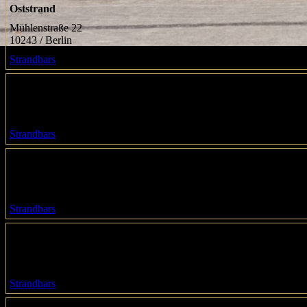
Oststrand
Mühlenstraße 22
10243 / Berlin
Strandbars
schönwetter*
Bernauer Straße 63
13355 / Berlin
Strandbars
Strandbar Deck-5
Schönhauser Allee 80
10439 / Berlin
Strandbars
Strandbar Mitte
Monbijoustraße 3
10117 / Berlin
Strandbars