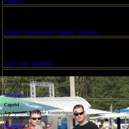
Strandbars
ARENA BERLIN · Kulturarena Veranstaltungs GmbH
Eichenstraße 4
12435 / Berlin
Freibäder
,
Konzertbühnen
,
Spaßbäder
,
Strandbars
Beach at the Box
Englische Straße 21-23
10587 / Berlin
Clubs
,
Partys
,
Strandbars
Capital Beach Bar
Ludwig-Erhard-Ufer
10557 / Berlin
Strandbars
Caprivi
Am Spreebogen / Ecke Sömmeringstraße
10589 / Berlin
Strandbars