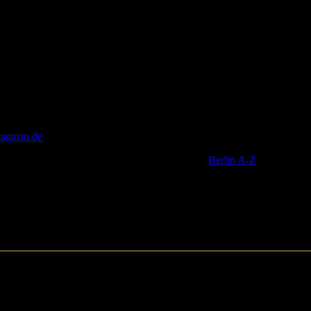
agazin.de
wenn Sie mehr über die Kunst- und Kulturveranstaltungen in
en Branchenüberblick in Berlin finden Sie unter
Berlin A-Z
.