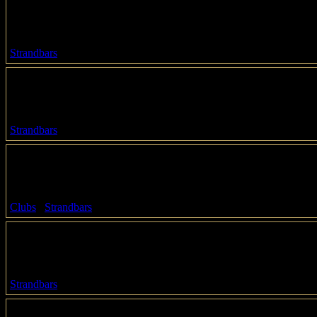
Strandbar Playa Paradiso
Goslarer Ufer 1-5
10589 / Berlin
Strandbars
Strandgut Berlin
Mühlenstraße 61
10243 / Berlin
Strandbars
The Box at the Beach
Englische Straße 21-23
10587 / Berlin
Clubs
,
Strandbars
Traumstrand
Friedrich-List-Ufer 6
10557 / Berlin
Strandbars
YAAM