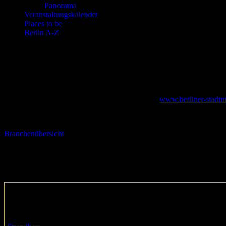
Panorama
Veranstaltungskalender
Places to be
Berlin A-Z
Adressen aus Berlin
Hinweis in eigener Sache
Besuchen Sie unser Berliner Stadtmagazin unter
www.berliner-stadtm
Hier unsere Empfehlungen für Ihre freie Zeit in Berlin. Einen gesamt
Branchenübersicht
Strandbars
Überseebar
Berliner Allee 179
13088 / Berlin