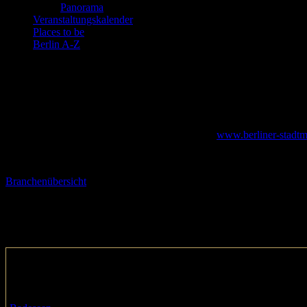
Panorama
Veranstaltungskalender
Places to be
Berlin A-Z
Adressen aus Berlin
Hinweis in eigener Sache
Besuchen Sie unser Berliner Stadtmagazin unter
www.berliner-stadtm
Hier unsere Empfehlungen für Ihre freie Zeit in Berlin. Einen gesamt
Branchenübersicht
Badeseen
Dämeritzsee
Kanalstraße
12589 / Berlin