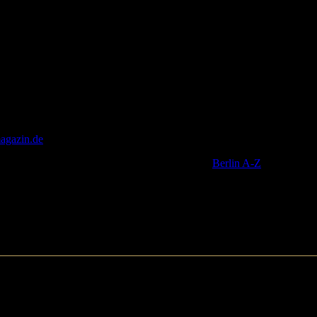
agazin.de
wenn Sie mehr über die Kunst- und Kulturveranstaltungen in
en Branchenüberblick in Berlin finden Sie unter
Berlin A-Z
.