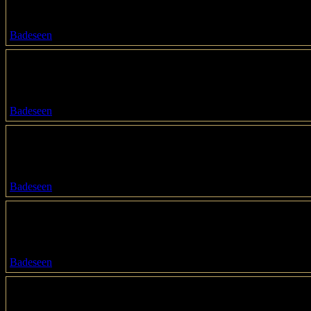
Fürstenwalder Damm 838
12589 / Berlin
Badeseen
Strandbad Orankesee
Gertrudenstraße 7
13053 / Berlin
Badeseen
Strandbad Wannsee
Wannseebad 5
14129 / Berlin
Badeseen
Tegeler See / gegenüber Reiswerder
Bernauer Straße
13507 / Berlin
Badeseen
Tegeler See / gegenüber Scharfenberg
Scharfenberg gegenüber Insel