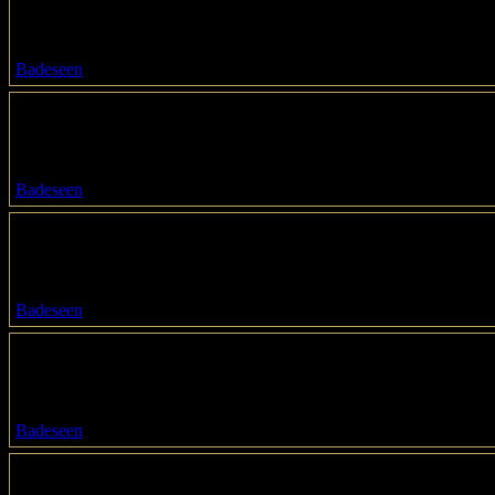
Schmöckwitzer Damm
12527 / Berlin
Badeseen
Seddinsee
Seddinpromenade
12527 / Berlin
Badeseen
Seebad Friedrichshagen
Müggelseedamm 216
12587 / Berlin
Badeseen
Seebadeanstalt am Weißensee
Berliner Allee 174
13088 / Berlin
Badeseen
Strandbad Müggelsee