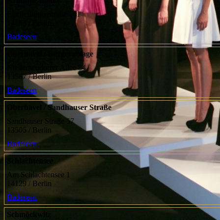
Krumme Lanke
Fischerhüttenstraße 141
14163 / Berlin
Badeseen
Oberhavel / Bürgerablage
Niederneudorfer Allee 84
13587 / Berlin
Badeseen
Oberhavel / Sandhauser Straße
Sandhauser Straße 57
13505 / Berlin
Badeseen
Schlachtensee
Am Schlachtensee 1
14129 / Berlin
Badeseen
Schmöckwitz