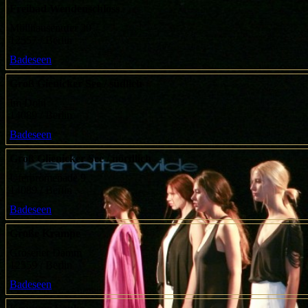
Freibad Wendenschloss
Möllhausenufer 30
12557 / Berlin
Badeseen
Groß Gienicker See / südlich
Im Dohl
14089 / Berlin
Badeseen
Groß Glienicker See / nördlich
Uferpromenade 9
14089 / Berlin
Badeseen
Große Krampe
Grosener Damm
12559 / Berlin
Badeseen