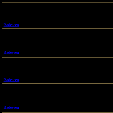
Freibad Jungfernheide
Jungfernheideweg 60
13629 / Berlin
Badeseen
Freibad Lübars
Am Freibad 10
13469 / Berin
Badeseen
Freibad Plötzensee
Nordufer 24
13351 / Berlin
Badeseen
Freibad Tegeler See
Schwarzer Weg 21
13505 / Berlin
Badeseen