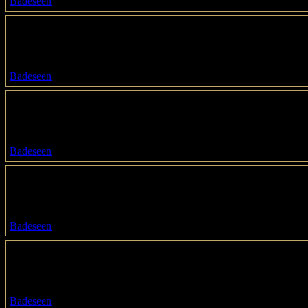
Badeseen
Flughafensee
Betzdorfer Pfad
13507 / Berlin
Badeseen
Flussbad Gartenstraße
Gartenstraße 42
12557 / Berlin
Badeseen
Freibad Grünau
Sportpromenade 9
12527 / Berlin
Badeseen
Freibad Heiligensee
Sandhauser Straße 132-140
13503 / Berlin
Badeseen