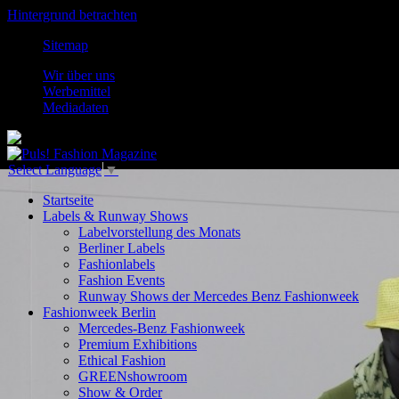
Hintergrund betrachten
Sitemap
Wir über uns
Werbemittel
Mediadaten
Select Language
▼
Startseite
Labels & Runway Shows
Labelvorstellung des Monats
Berliner Labels
Fashionlabels
Fashion Events
Runway Shows der Mercedes Benz Fashionweek
Fashionweek Berlin
Mercedes-Benz Fashionweek
Premium Exhibitions
Ethical Fashion
GREENshowroom
Show & Order