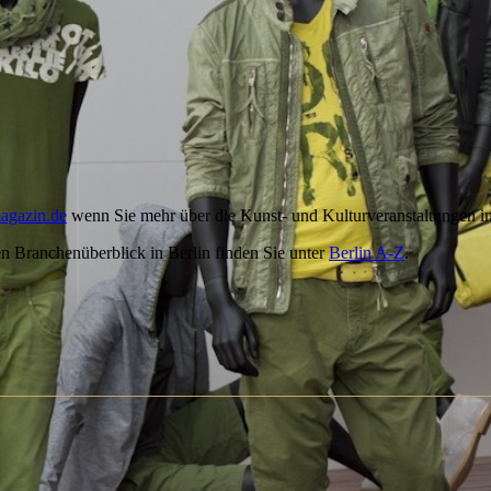
agazin.de
wenn Sie mehr über die Kunst- und Kulturveranstaltungen in
en Branchenüberblick in Berlin finden Sie unter
Berlin A-Z
.