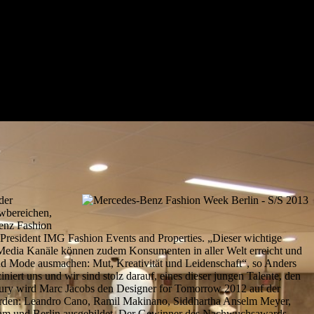
der
wbereichen,
Benz Fashion
e President IMG Fashion Events and Properties. „Dieser wichtige
l Media Kanäle können zudem Konsumenten in aller Welt erreicht und
d Mode ausmachen: Mut, Kreativität und Leidenschaft“, so Anders
rt uns und wir sind stolz darauf, eines dieser jungen Talente, den
Jury wird Marc Jacobs den Designer for Tomorrow 2012 auf der
orden: Leandro Cano, Ramil Makinano, Siddhartha Anselm Meyer,
gham und Berlin ausgebildet. Der Gewinner des Nachwuchsawards