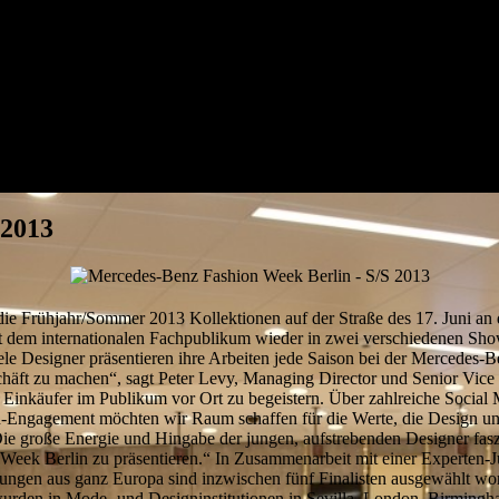
 2013
die Frühjahr/Sommer 2013 Kollektionen auf der Straße des 17. Juni an 
t dem internationalen Fachpublikum wieder in zwei verschiedenen Sho
ele Designer präsentieren ihre Arbeiten jede Saison bei der Mercedes-
eschäft zu machen“, sagt Peter Levy, Managing Director und Senior Vic
d Einkäufer im Publikum vor Ort zu begeistern. Über zahlreiche Socia
n-Engagement möchten wir Raum schaffen für die Werte, die Design un
roße Energie und Hingabe der jungen, aufstrebenden Designer faszinie
 Week Berlin zu präsentieren.“ In Zusammenarbeit mit einer Experten-
ngen aus ganz Europa sind inzwischen fünf Finalisten ausgewählt w
wurden in Mode- und Designinstitutionen in Sevilla, London, Birmin