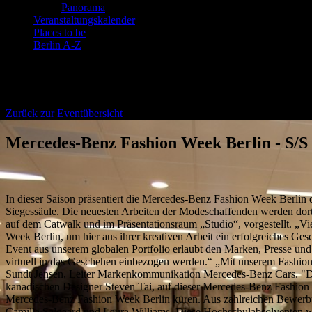
Panorama
Veranstaltungskalender
Places to be
Berlin A-Z
Berliner Fashion Events
Zurück zur Eventübersicht
Mercedes-Benz Fashion Week Berlin - S/S
In dieser Saison präsentiert die Mercedes-Benz Fashion Week Berlin 
Siegessäule. Die neuesten Arbeiten der Modeschaffenden werden dor
auf dem Catwalk und im Präsentationsraum „Studio“, vorgestellt. „Vi
Week Berlin, um hier aus ihrer kreativen Arbeit ein erfolgreiches G
Event aus unserem globalen Portfolio erlaubt den Marken, Presse un
virtuell in das Geschehen einbezogen werden.“ „Mit unserem Fashio
Sundt Jensen, Leiter Markenkommunikation Mercedes-Benz Cars. "Die g
kanadischen Designer Steven Tai, auf dieser Mercedes-Benz Fashion
Mercedes-Benz Fashion Week Berlin küren. Aus zahlreichen Bewerbu
Camilla Salgaard und Laura Williams. Diese Hochschulabsolventen 