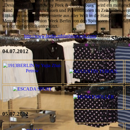
„Designer for Tomorrow by Peek & Cloppenburg“ wird ein maßgesch
Rund um die Laufstegschauen und Präsentationen im Zelt finden weiter
Einkäufer und Mode-Begeisterte aus aller Welt in die Hauptstadt zie
Mercedes-Benz Fashion Week Berlin von den Sponsoren DHL, Maybell
wieder maßgeblich unterstützt.
Homepage:
http://www.berlin.mbfashionweek.com/
Shows
04.07.2012
05.07.2012