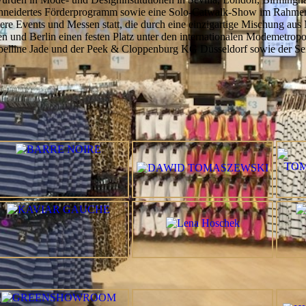
neidertes Förderprogramm sowie eine Solo-Catwalk-Show im Rahmen 
e Events und Messen statt, die durch eine einzigartige Mischung aus M
hen und Berlin einen festen Platz unter den internationalen Modemetro
ine Jade und der Peek & Cloppenburg KG Düsseldorf sowie der Senat