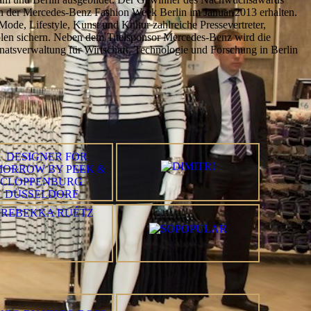
der Mercedes-Benz Fashion Week Berlin im Januar 2013 erhalten.
ode, Lifestyle, Kunst und Kultur zahlreiche Pressevertreter,
polen sichern. Neben dem Titelsponsor Mercedes-Benz wird die
sverwaltung für Wirtschaft, Technologie und Forschung in Berlin