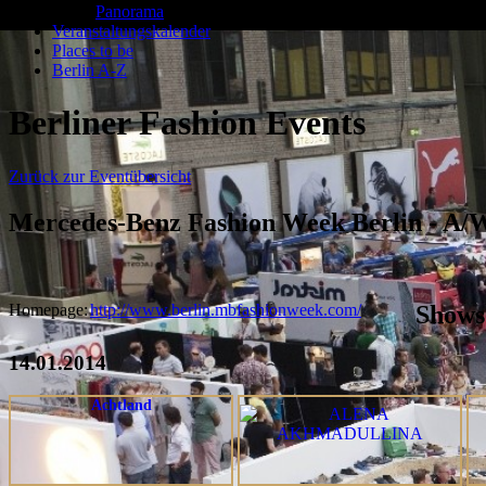
Panorama
Veranstaltungskalender
Places to be
Berlin A-Z
Berliner Fashion Events
Zurück zur Eventübersicht
Mercedes-Benz Fashion Week Berlin - A/
Homepage:
http://www.berlin.mbfashionweek.com/
Shows
14.01.2014
Achtland